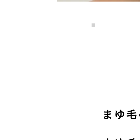
こ
まゆ毛