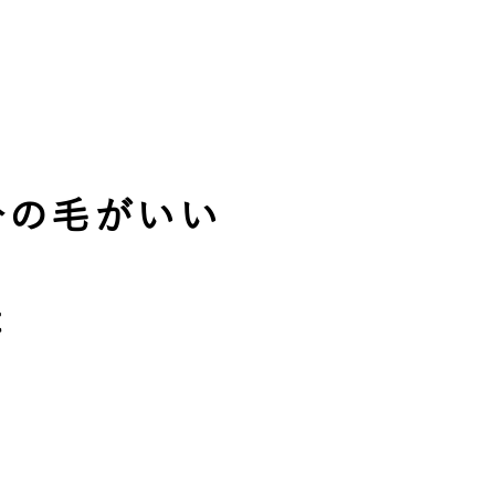
分の毛がいい
た