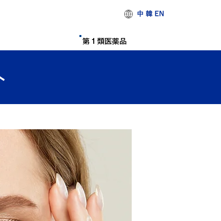
中 韓 EN
第１類医薬品
へ