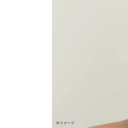
※
イメージ