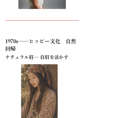
1970s──ヒッピー文化 自然
回帰
ナチュラル眉─ 自眉を活かす