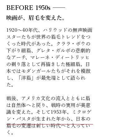
BEFORE 1950s ──
映画が、眉毛を変えた。
1920〜40年代、ハリウッドの無声映画
スターたちが世界の眉毛トレンドをつ
くった時代があった。クララ・ボウの
下がり細眉、グレタ・ガルボの悲劇的
なアーチ、マレーネ・ディートリッヒ
の剃り落として再描きした極細眉。日
本ではモダンガールたちがそれを模倣
し、「洋眉」が最先端として語られ
た。
戦後、アメリカ文化の流入とともに眉
は自然体へと戻り、戦時の実用が美意
識を変えた。そして1953年、ミクロゲ
ン・パスタが生まれた年から、日本の
眉毛の変遷は新しい時代へと入ってい
く。