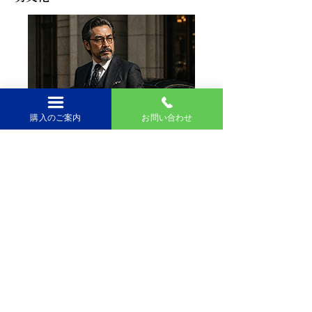
購入のご案内
お問い合わせ
雑誌『LEON』に代表される「ちょい
ワルオヤジ」ブームが、ひげのイメー
ジを一変させた。適度に整えられたひ
げが「大人の余裕」「エグゼクティブ
の風格」として再定義される。ひげは
不清潔から、洗練とインテリジェンス
そして遊び心の表現へ。40〜50代男性
がひげを積極的に取り入れ始めた転換