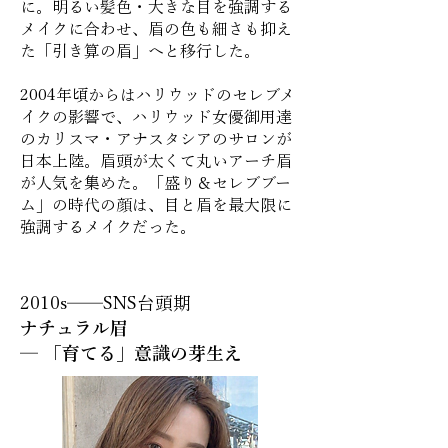
に。明るい髪色・大きな目を強調する
メイクに合わせ、眉の色も細さも抑え
た「引き算の眉」へと移行した。
2004年頃からはハリウッドのセレブメ
イクの影響で、ハリウッド女優御用達
のカリスマ・アナスタシアのサロンが
日本上陸。眉頭が太くて丸いアーチ眉
が人気を集めた。「盛り＆セレブブー
ム」の時代の顔は、目と眉を最大限に
強調するメイクだった。
2010s──SNS台頭期
ナチュラル眉
─ 「育てる」意識の芽生え