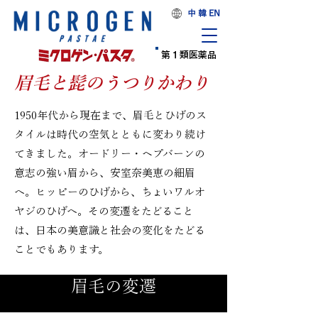
中 韓 EN
第１類医薬品
眉毛と髭のうつりかわり
1950年代から現在まで、眉毛とひげのス
タイルは時代の空気とともに変わり続け
てきました。オードリー・ヘプバーンの
意志の強い眉から、安室奈美恵の細眉
へ。ヒッピーのひげから、ちょいワルオ
ヤジのひげへ。その変遷をたどること
は、日本の美意識と社会の変化をたどる
ことでもあります。
眉毛の変遷