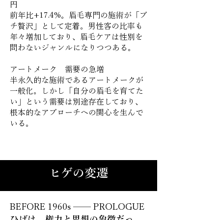
円
前年比+17.4%。眉毛専門の施術が「プ
チ贅沢」として定着。男性客の比率も
年々増加しており、眉毛ケアは性別を
問わないジャンルになりつつある。
アートメーク 需要の急増
半永久的な施術であるアートメークが
一般化。しかし「自分の眉毛を育てた
い」という需要は別途存在しており、
根本的なアプローチへの関心を生んで
いる。
ヒゲの変遷
BEFORE 1960s ── PROLOGUE
ひげは、権力と思想の象徴だっ