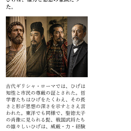
た。
古代ギリシャ・ローマでは、ひげは
知性と市民の尊厳の証とされた。哲
学者たちはひげをたくわえ、その長
さと形が思想の深さを示すとさえ言
われた。東洋でも同様で、聖徳太子
の肖像に見られる髭、戦国武将たち
の雄々しいひげは、威厳・力・経験