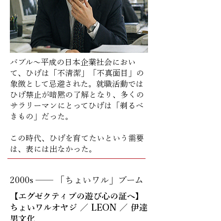
バブル〜平成の日本企業社会におい
て、ひげは「不清潔」「不真面目」の
象徴として忌避された。就職活動では
ひげ禁止が暗黙の了解となり、多くの
サラリーマンにとってひげは「剃るべ
きもの」だった。
この時代、ひげを育てたいという需要
は、表には出なかった。
2000s ── 「ちょいワル」ブーム
【エグゼクティブの遊び心の証へ】
ちょいワルオヤジ ／ LEON ／ 伊達
男文化