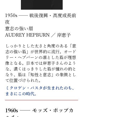
1950s ── 戦後復興・高度成長前
夜
意志の強い眉
AUDREY HEPBURN ／ 岸恵子
しっかりとした太さと角度のある「意
志の強い眉」が世界的に流行。オード
リー・ヘプバーンの凛とした眉が理想
像となる。日本では岸恵子さんのよう
な、濃くはっきりした眉が憧れの的と
なり、眉は「知性と意志」の象徴とし
て位置づけられた。
ミクロゲン・パスタが生まれたのも、
まさにこの時代。
1960s ── モッズ・ポップカ