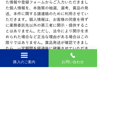
た情報や登録フォームからご入力いただきまし
た個人情報を、本施策の抽選、選考、賞品の発
送、本件に関する諸連絡のために利用させてい
ただきます。個人情報は、お客様の同意を得ず
に業務委託先以外の第三者に開示・提供するこ
とはありません。ただし、法令により開示を求
められた場合など正当な理由がある場合はこの
限りではありません。賞品発送が確認できまし
たら、一定期間を経過後に破棄させていただき
ます。その他、個人情報のお取り扱いについて
は、啓芳堂製薬株式会社ウェブサイトの「個人
購入のご案内
お問い合わせ
情報保護方針
（ 
https://www.keihodo.jp/privacy
 ）
」をご覧
ください。
■顔タイプ診断®について
　顔の形や立体感、パーツの特徴などから、子
ども顔or大人顔、直線or曲線のどちらが多いかに
よって８つのタイプに分類します。顔タイプ診
断®では、自分に似合うファッションのテイスト
（服のイメージ・ブランドの系統）、柄、素
材、アクセサリー、ヘアスタイルなどが分かり
ます。（一般社団法人日本顔タイプ診断協会ホ
ームページより）