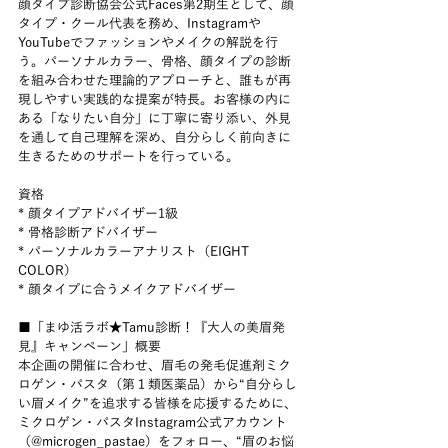
顔タイプ診断協会公式Faces第2期生として、顔
タイプ・クール代表を務め、Instagramや
YouTubeでファッションやメイクの解説を行
う。パーソナルカラー、骨格、顔タイプの診断
を組み合わせた理論的アプローチと、誰もが再
現しやすい実践的な提案が特長。お客様の内に
ある「なりたい自分」に丁寧に寄り添い、外見
を通して自己理解を深め、自分らしく前向きに
生きるためのサポートを行っている。
資格
* 顔タイプアドバイザー1級
* 骨格診断アドバイザー
* パーソナルカラーアナリスト（EIGHT 
COLOR）
* 顔タイプに合うメイクアドバイザー
■「まゆ活ラボ★Tamu診断！『大人の美眉発
見』キャンペーン」概要
本企画の開催に合わせ、眉毛の発毛促進剤ミク
ロゲン・パスタ（第１類医薬品）から“自分らし
い眉メイク”を追求する皆様を応援するために、
ミクロゲン・パスタInstagram公式アカウント
（@microgen_pastae）をフォロー、“眉のお悩