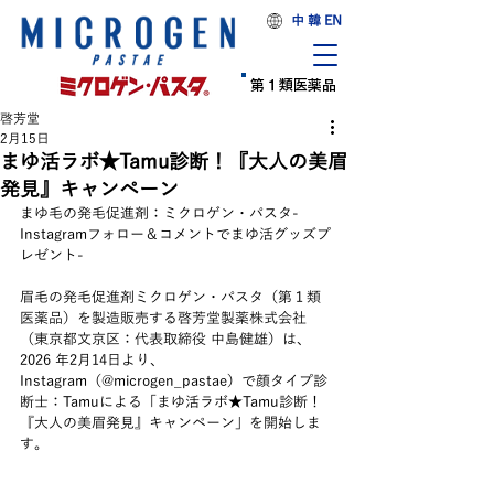
中 韓 EN
第１類医薬品
啓芳堂
2月15日
まゆ活ラボ★Tamu診断！『大人の美眉
発見』キャンペーン
まゆ毛の発毛促進剤：ミクロゲン・パスタ- 
Instagramフォロー＆コメントでまゆ活グッズプ
レゼント-
眉毛の発毛促進剤ミクロゲン・パスタ（第１類
医薬品）を製造販売する啓芳堂製薬株式会社
（東京都文京区：代表取締役 中島健雄）は、
2026 年2月14日より、
Instagram（@microgen_pastae）で顔タイプ診
断士：Tamuによる「まゆ活ラボ★Tamu診断！
『大人の美眉発見』キャンペーン」を開始しま
す。