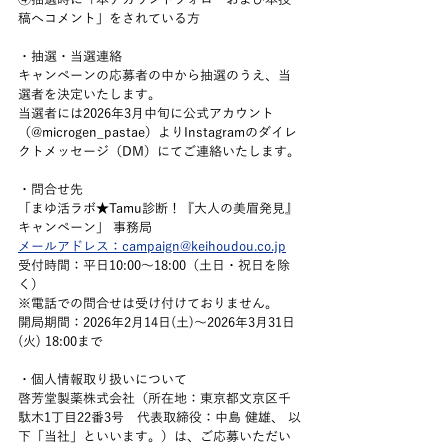
④抽選時に「本アカウントフォローおよび本投
稿へコメント」をされている方
・抽選・当選連絡
キャンペーンの応募者の中から抽選のうえ、当
選者を決定いたします。
当選者には2026年3月中旬に公式アカウント
（@microgen_pastae）よりInstagramのダイレ
クトメッセージ（DM）にてご連絡いたします。
・問合せ先
「まゆ活ラボ★Tamu診断！『大人の美眉発見』
キャンペーン」 事務局
メールアドレス：campaign@keihoudou.co.jp
受付時間：平日10:00～18:00（土日・祝日を除
く）
※電話での問合せは受け付けておりません。
開局期間：2026年2月14日(土)〜2026年3月31日
(火) 18:00まで
・個人情報取り扱いについて
啓芳堂製薬株式会社（所在地：東京都文京区千
駄木1丁目22番3号　代表取締役：中島 健雄、 以
下「当社」といいます。）は、ご応募いただい