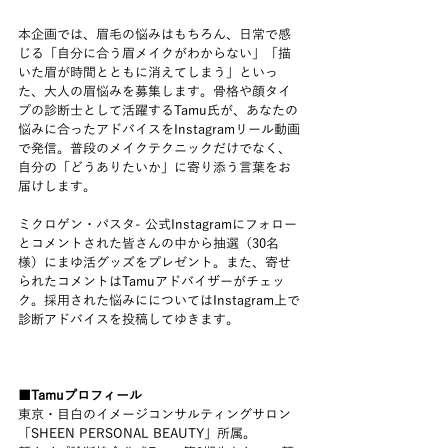
本企画では、眉毛の悩みはもちろん、日常で感
じる「自分に合う眉メイクがわからない」「描
いた眉が時間とともに消えてしまう」といっ
た、大人の眉悩みを募集します。骨格や顔タイ
プの診断士として活躍するTamu氏が、あなたの
悩みに合ったアドバイスをInstagramリール動画
で発信。普段のメイクテクニックだけでなく、
自分の「どうありたいか」に寄り添う言葉をお
届けします。
ミクロゲン・パスタ- 公式Instagramにフォロー
とコメントされた皆さんの中から抽選（30名
様）にまゆ活グッズをプレゼント。また、寄せ
られたコメントはTamuアドバイザーがチェッ
ク。採用された悩みにについてはInstagram上で
診断アドバイスを投稿してゆきます。
■Tamuプロフィール
東京・目白のイメージコンサルティングサロン
「SHEEN PERSONAL BEAUTY」所属。